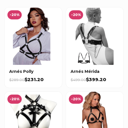
-20%
-20%
Arnés Polly
Arnés Mérida
$231.20
$399.20
$289.00
$499.00
-20%
-20%