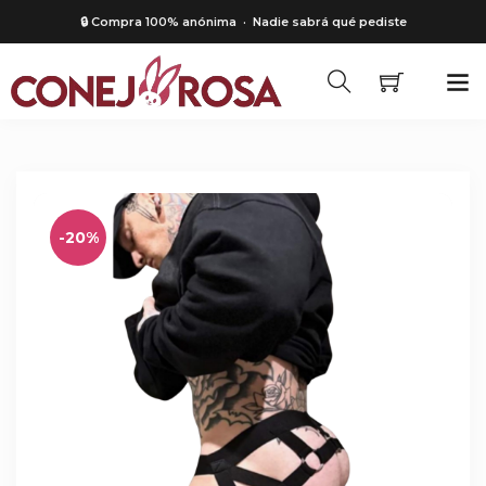
🔒 Compra 100% anónima
· Nadie sabrá qué pediste
-20%