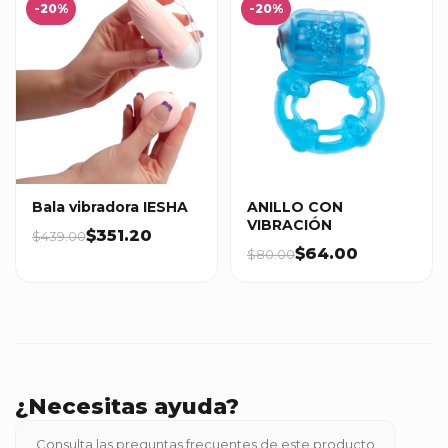
-20%
-20%
Bala vibradora IESHA
ANILLO CON
VIBRACIÓN
$351.20
$439.00
$64.00
$80.00
¿Necesitas ayuda?
Consulta las preguntas frecuentes de este producto