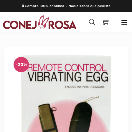
🔒 Compra 100% anónima
· Nadie sabrá qué pediste
-20%