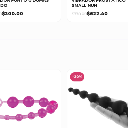
ADOR PUNTO G DUMAS
VIBRADOR PROSTATICO
ADO
SMALL NUN
$200.00
$622.40
0
$778.00
-20%