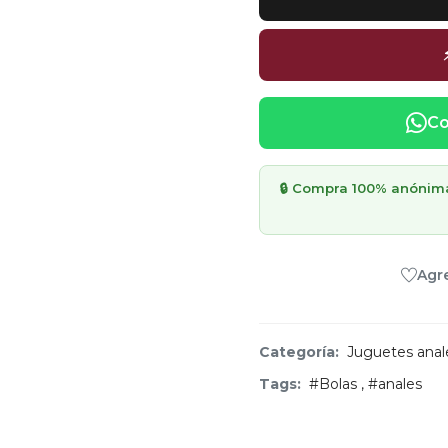
Co
🔒 Compra 100% anónima 
Agre
Categoría:
Juguetes anal
Tags:
#Bolas
,
#anales