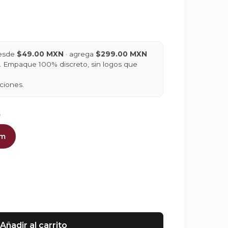
desde
$49.00 MXN
· agrega
$299.00 MXN
is. Empaque 100% discreto, sin logos que
ciones.
m
cm
Añadir al carrito