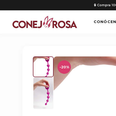
🔒 Compra 1
CONÓCE
-20%