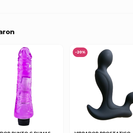
aron
-20%