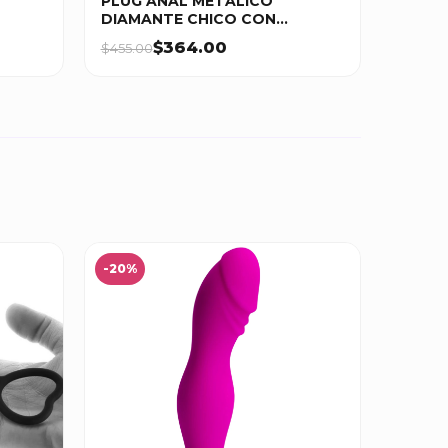
PLUG ANAL METÁLICO
DIAMANTE CHICO CON
CADENA
$364.00
$455.00
-20%