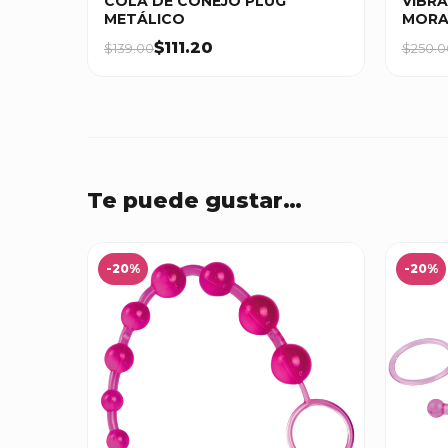
COLA DE CONEJO PLUG
VIBR
METÁLICO
MOR
$111.20
$139.00
$250.0
Te puede gustar…
-20%
-20%