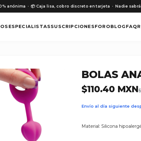
00% anónima
· 📦 Caja lisa, cobro discreto en tarjeta
· Nadie sabrá
NOS
ESPECIALISTAS
SUSCRIPCIONES
FORO
BLOG
FAQ
R
BOLAS AN
$110.40 MXN
$
Envío al día siguiente de
Material: Silicona hipoaler