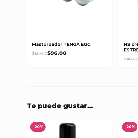
Masturbador TENGA EGG
HS cr
ESTR
$96.00
$120.00
$110.0
Te puede gustar…
-20%
-20%