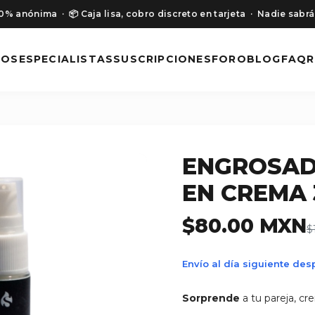
00% anónima
· 📦 Caja lisa, cobro discreto en tarjeta
· Nadie sabrá
NOS
ESPECIALISTAS
SUSCRIPCIONES
FORO
BLOG
FAQ
R
ENGROSAD
EN CREMA
$80.00 MXN
$
Envío al día siguiente de
Sorprende
a tu pareja, cr