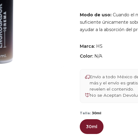
Modo de uso:
Cuando el m
suficiente únicamente sobre
ayudar a la absorción del p
Marca:
HS
Color:
N/A
Envío a todo México 
más y el envío es grat
revelen el contenido.
No se Aceptan Devolu
Talla:
30ml
30ml