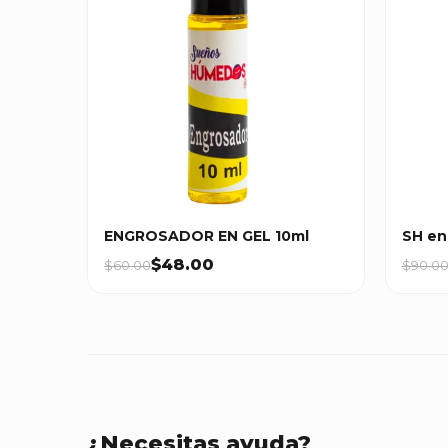
ENGROSADOR EN GEL 10ml
SH en
$48.00
$60.00
$90.0
¿Necesitas ayuda?