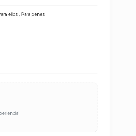
ara ellos
,
Para penes
periencia!