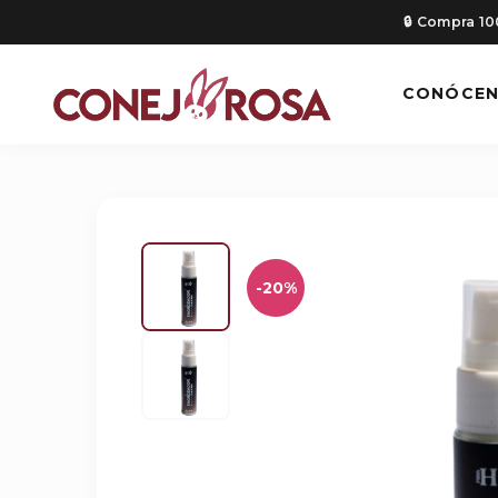
🔒 Compra 1
CONÓCE
-20%