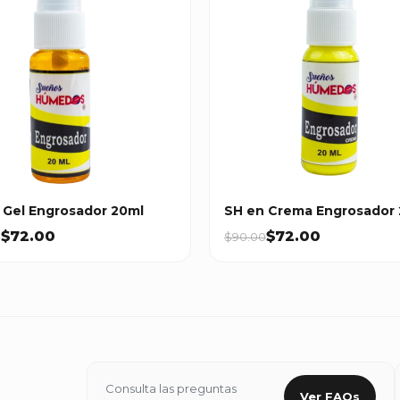
 Gel Engrosador 20ml
SH en Crema Engrosador
$72.00
$72.00
0
$90.00
Consulta las preguntas
Ver FAQs