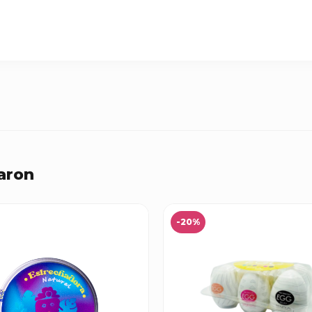
aron
-20%