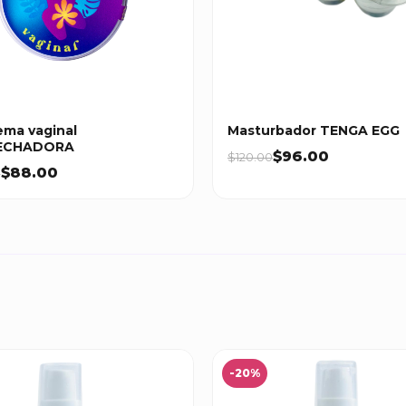
ema vaginal
Masturbador TENGA EGG
ECHADORA
$96.00
$120.00
$88.00
0
-20%