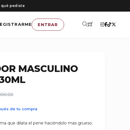
 qué pediste
EGISTRARME
ENTRAR
OR MASCULINO
 30ML
100.00
spués de tu compra
ema que dilata el pene haciéndolo mas grueso.