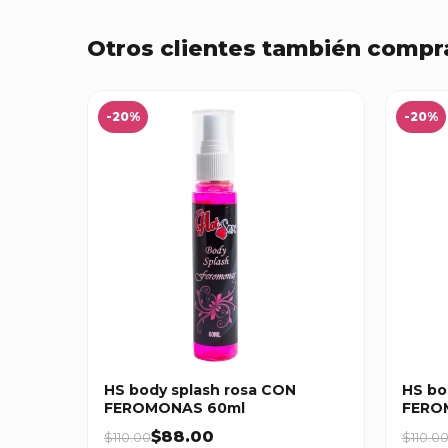
Otros clientes también compr
-20%
-20%
HS body splash rosa CON
HS bo
FEROMONAS 60ml
FERO
$88.00
$110.00
$110.0