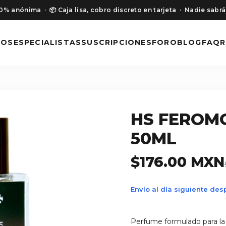
00% anónima
· 📦 Caja lisa, cobro discreto en tarjeta
· Nadie sabrá
NOS
ESPECIALISTAS
SUSCRIPCIONES
FORO
BLOG
FAQ
R
HS FEROM
50ML
$176.00 MXN
Envío al día siguiente de
Perfume formulado para la 