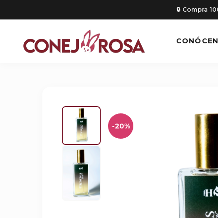
🔒 Compra 1
CONÓCE
-20%