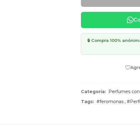
Co
🔒 Compra 100% anónima 
Agre
Categoría:
Perfumes con
Tags:
#feromonas
,
#Per