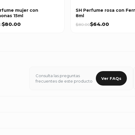
rfume mujer con
SH Perfume rosa con Fe
onas 15ml
8ml
$80.00
$64.00
0
$80.00
Consulta las preguntas
Ver FAQs
frecuentes de este producto