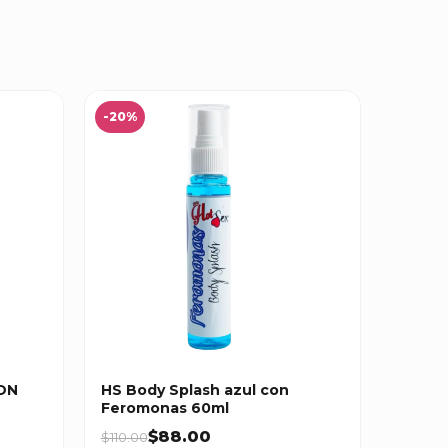
-20%
CON
HS Body Splash azul con
Feromonas 60ml
$88.00
$110.00