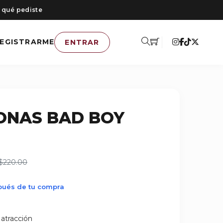
 qué pediste
EGISTRARME
ENTRAR
ONAS BAD BOY
$220.00
spués de tu compra
atracción