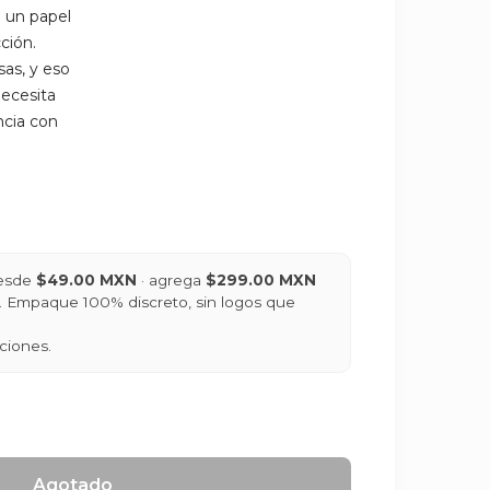
a un papel
ción.
as, y eso
necesita
ncia con
desde
$49.00 MXN
· agrega
$299.00 MXN
is. Empaque 100% discreto, sin logos que
ciones.
Agotado