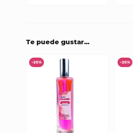
Te puede gustar…
-20%
-20%