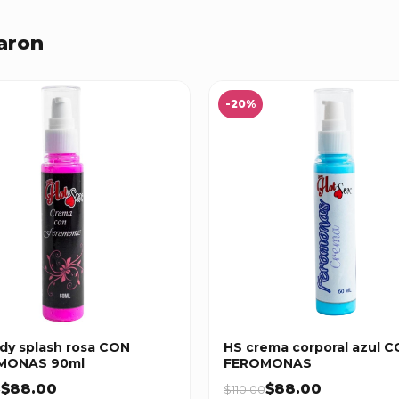
aron
-20%
dy splash rosa CON
HS crema corporal azul 
MONAS 90ml
FEROMONAS
$88.00
$88.00
0
$110.00