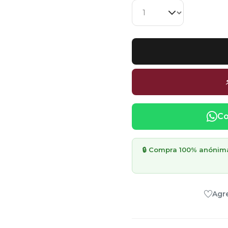
Co
🔒 Compra 100% anónima 
Agre