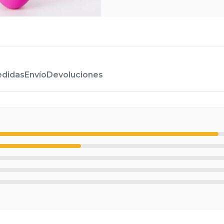
didas
Envío
Devoluciones