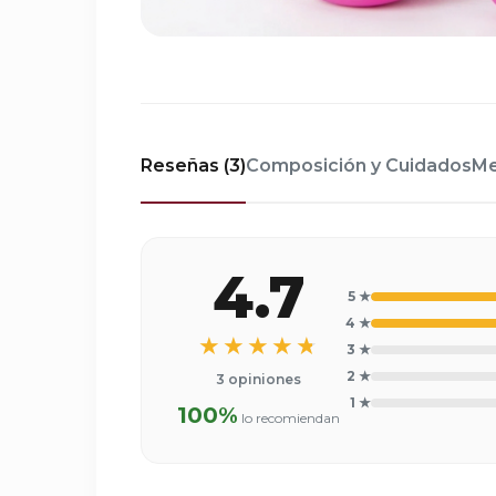
Reseñas (3)
Composición y Cuidados
Me
4.7
5 ★
4 ★
★★★★★
3 ★
2 ★
3 opiniones
1 ★
100%
lo recomiendan