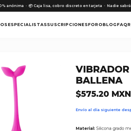
00% anónima
· 📦 Caja lisa, cobro discreto en tarjeta
· Nadie sabrá
NOS
ESPECIALISTAS
SUSCRIPCIONES
FORO
BLOG
FAQ
R
VIBRADOR
BALLENA
$575.20 MXN
Envío al día siguiente de
Material:
Silicona grado m