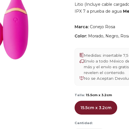
Litio (Incluye cable carg
IPX 7 a prueba de agua
Me
Marca:
Conejo Rosa
Color:
Morado, Negro, Ros
Medidas: insertable 7
Envío a todo México 
más y el envío es grat
revelen el contenido.
No se Aceptan Devolu
Talla:
15.5cm x 3.2cm
15.5cm x 3.2cm
Cantidad: