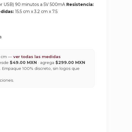
ador USB) 90 minutos a 5V 500mA
Resistencia:
didas:
15.5 cm x 3.2 cm x 7.5
a
,5 cm —
ver todas las medidas
desde
$49.00 MXN
· agrega
$299.00 MXN
is. Empaque 100% discreto, sin logos que
ciones.