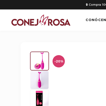
🔒 Compra 1
CONÓCE
-20%