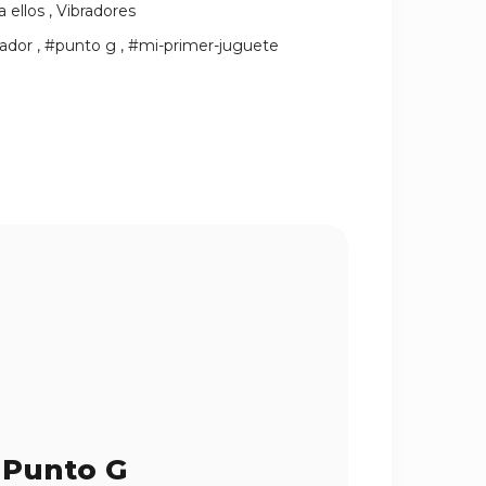
a ellos
,
Vibradores
ador
,
#punto g
,
#mi-primer-juguete
 Punto G