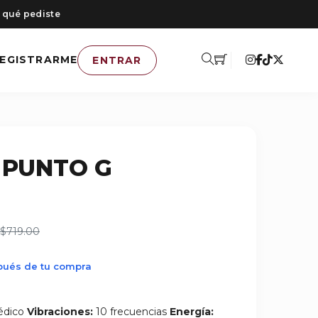
 qué pediste
EGISTRARME
ENTRAR
 PUNTO G
$719.00
spués de tu compra
édico
Vibraciones:
10 frecuencias
Energía: