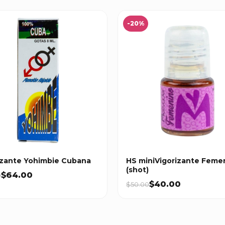
-20%
izante Yohimbie Cubana
HS miniVigorizante Feme
(shot)
$64.00
0
$40.00
$50.00