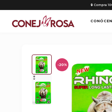
🔒 Compra 1
CONÓCE
-20%