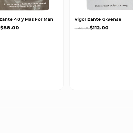
izante 40 y Mas For Man
Vigorizante G-Sense
$88.00
$112.00
0
$140.00