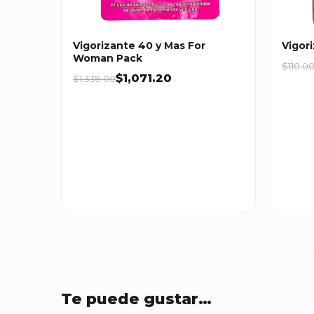
Vigorizante 40 y Mas For
Vigor
Woman Pack
$110.0
$1,071.20
$1,339.00
Te puede gustar…