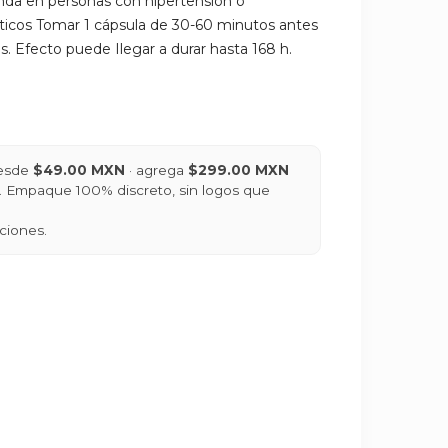
nda en personas con hipertensión o
ticos Tomar 1 cápsula de 30-60 minutos antes
s. Efecto puede Ilegar a durar hasta 168 h.
desde
$49.00 MXN
· agrega
$299.00 MXN
is. Empaque 100% discreto, sin logos que
ciones.