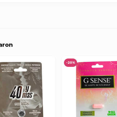
aron
-20%