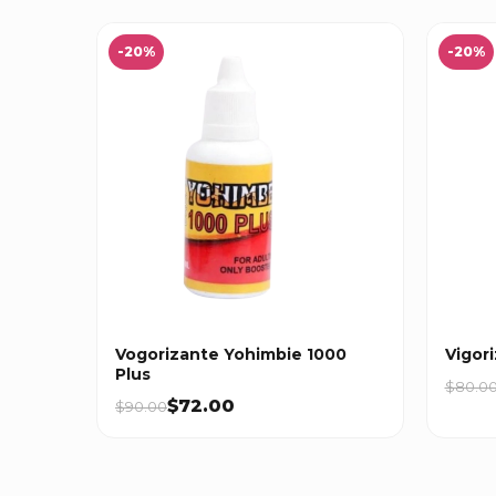
-20%
-20%
Vogorizante Yohimbie 1000
Vigor
Plus
$80.0
$72.00
$90.00