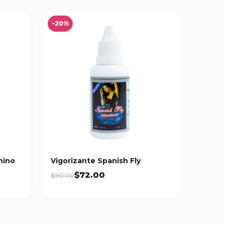
-20%
nino
Vigorizante Spanish Fly
$72.00
$90.00