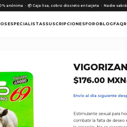
00% anónima
· 📦 Caja lisa, cobro discreto en tarjeta
· Nadie sabrá
NOS
ESPECIALISTAS
SUSCRIPCIONES
FORO
BLOG
FAQ
R
VIGORIZAN
$176.00 MXN
Envío al día siguiente de
Estimulante sexual para ho
combatir la falta de deseo 