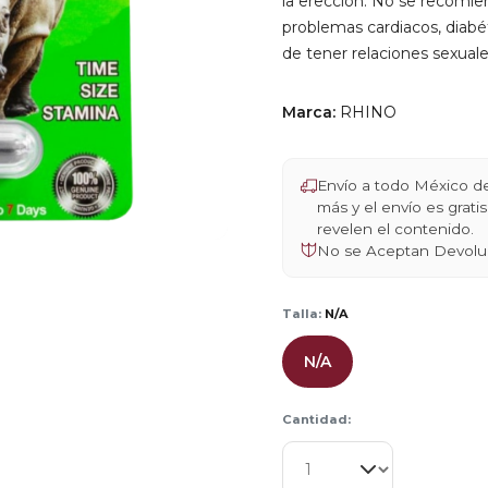
la erección. No se recomie
problemas cardiacos, diabé
de tener relaciones sexuale
Marca:
RHINO
Envío a todo México 
más y el envío es grat
revelen el contenido.
No se Aceptan Devolu
Talla:
N/A
N/A
Cantidad: